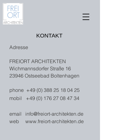
KONTAKT
Adresse
FREIORT ARCHITEKTEN
Wichmannsdorfer Straße 16
23946 Ostseebad Boltenhagen
phone
+49 (0) 388 25 18 04 25
mobil
+49 (0) 176 27 08 47 34
email
info@freiort-architekten.de
web
www.freiort-architekten.de